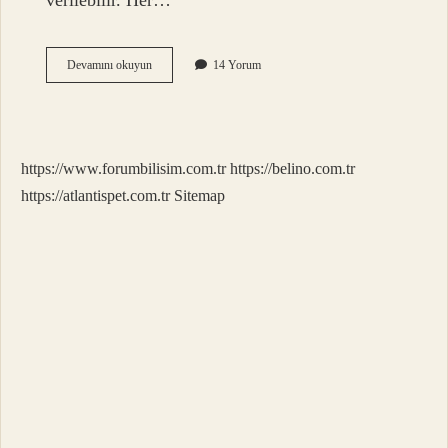
verilebilir. Her…
Evli
Devamını okuyun
14 Yorum
Kızına
Sadaka
Verilir
Mi
https://www.forumbilisim.com.tr
https://belino.com.tr
https://atlantispet.com.tr
Sitemap