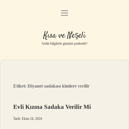
menüyü
Anasayfa
aç
Gizlilik Politikası
Kısa ve Neşeli
Yasal Uyarı
Anlık bilgilerle gününü şenlendir!
Hakkımızda
Etiket:
Diyanet sadakası kimlere verilir
Evli Kızına Sadaka Verilir Mi
Tarih: Ekim 24, 2024