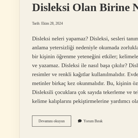
Disleksi Olan Birine 
Tarih: Ekim 28, 2024
Disleksi neleri yapamaz? Disleksi, sesleri tanım
anlama yetersizliği nedeniyle okumada zorlukl
bir kişinin öğrenme yeteneğini etkiler; kelime
ve yazamaz. Disleksi ile nasıl başa çıkılır? Dis
resimler ve renkli kağıtlar kullanılmalıdır. Ev
metinler birkaç kez okunmalıdır. Bu, kişinin öz
Disleksili çocuklara çok sayıda tekerleme ve tek
kelime kalıplarını pekiştirmelerine yardımcı o
Disleksi
Devamını okuyun
Yorum Bırak
Olan
Birine
Nasıl