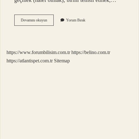
geçmek (halef olmak), birini temsil etmek,…
Hilâf
Devamını okuyun
Yorum Bırak
Ne
Demek
Islam
https://www.forumbilisim.com.tr
https://belino.com.tr
https://atlantispet.com.tr
Sitemap