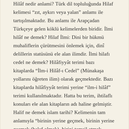
Hilâf nedir anlami? Türk dil topluluğunda Hilaf
kelimesi “zıt, aykırı veya yalan” anlamı ile
tartışılmaktadır. Bu anlamı ile Arapçadan
Türkçeye gelen köklü kelimelerden biridir. İlmi
hilâf ne demek? Hilaf İlmi: Dini bir hükmü
muhaliflerin çürütmesini önlemek için, dinî
delillerin statüsünü ele alan ilimdir. İlmi hilafı
cedel ne demek? Hilâfiyyât terimi bazı
kitaplarda “İlm-i Hilâf-ı Cedel” (Münakaşa
yollarını öğreten ilim) olarak geçmektedir. Bazı
kitaplarda hilâfiyyât terimi yerine “ilm-i hilâf”
terimi kullanılmaktadır. Hatta bu terim, ihtilaflı
konuları ele alan kitapların adı haline gelmiştir.
Halif ne demek islam tarihi? Kelimenin tam
anlamıyla “birinin yerine geçmek, birinin yerine