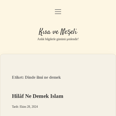
menüyü
Anasayfa
aç
Gizlilik Politikası
Kısa ve Neşeli
Yasal Uyarı
Anlık bilgilerle gününü şenlendir!
Hakkımızda
Etiket:
Dinde ilmi ne demek
Hilâf Ne Demek Islam
Tarih: Ekim 28, 2024