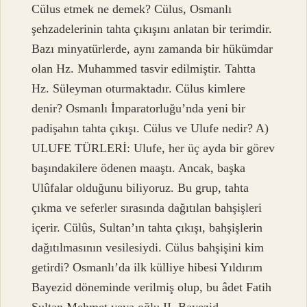
Cülus etmek ne demek? Cülus, Osmanlı
şehzadelerinin tahta çıkışını anlatan bir terimdir.
Bazı minyatürlerde, aynı zamanda bir hükümdar
olan Hz. Muhammed tasvir edilmiştir. Tahtta
Hz. Süleyman oturmaktadır. Cülus kimlere
denir? Osmanlı İmparatorluğu’nda yeni bir
padişahın tahta çıkışı. Cülus ve Ulufe nedir? A)
ULUFE TÜRLERİ: Ulufe, her üç ayda bir görev
başındakilere ödenen maaştı. Ancak, başka
Ulûfalar olduğunu biliyoruz. Bu grup, tahta
çıkma ve seferler sırasında dağıtılan bahşişleri
içerir. Cülûs, Sultan’ın tahta çıkışı, bahşişlerin
dağıtılmasının vesilesiydi. Cülus bahşişini kim
getirdi? Osmanlı’da ilk külliye hibesi Yıldırım
Bayezid döneminde verilmiş olup, bu âdet Fatih