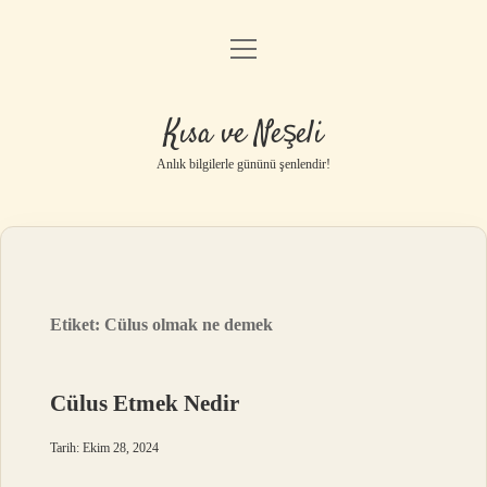
menüyü
Anasayfa
aç
Gizlilik Politikası
Kısa ve Neşeli
Yasal Uyarı
Anlık bilgilerle gününü şenlendir!
Hakkımızda
Etiket:
Cülus olmak ne demek
Cülus Etmek Nedir
Tarih: Ekim 28, 2024