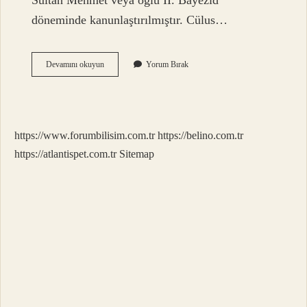
Sultan Mehmet veya oğlu II. Bayezid
döneminde kanunlaştırılmıştır. Cülus…
Cülus
Devamını okuyun
Yorum Bırak
Etmek
Nedir
https://www.forumbilisim.com.tr
https://belino.com.tr
https://atlantispet.com.tr
Sitemap