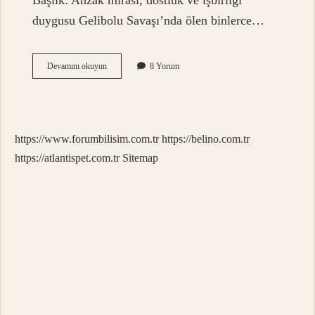
Başlık: Anzak mirası, dostluk ve işbirliği
duygusu Gelibolu Savaşı’nda ölen binlerce…
Çanakkale
Devamını okuyun
8 Yorum
Savaşında
Kaç
Kişi
Öldü
https://www.forumbilisim.com.tr
https://belino.com.tr
https://atlantispet.com.tr
Sitemap