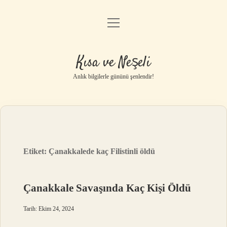
menüyü
Anasayfa
aç
Gizlilik Politikası
Kısa ve Neşeli
Yasal Uyarı
Anlık bilgilerle gününü şenlendir!
Hakkımızda
Etiket:
Çanakkalede kaç Filistinli öldü
Çanakkale Savaşında Kaç Kişi Öldü
Tarih: Ekim 24, 2024