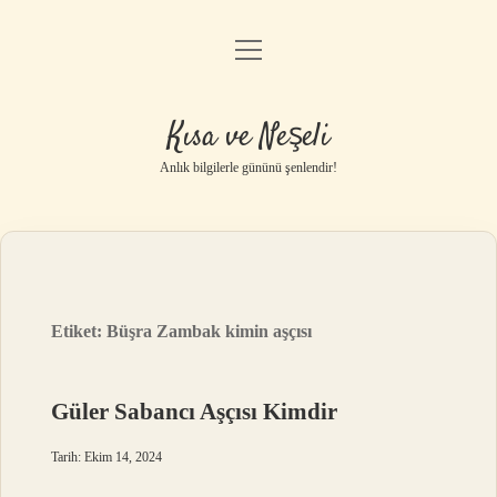
menüyü
Anasayfa
aç
Gizlilik Politikası
Kısa ve Neşeli
Yasal Uyarı
Anlık bilgilerle gününü şenlendir!
Hakkımızda
Etiket:
Büşra Zambak kimin aşçısı
Güler Sabancı Aşçısı Kimdir
Tarih: Ekim 14, 2024