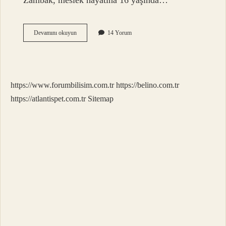
Zambak, meslek hayatına 16 yaşında…
Güler
Devamını okuyun
14 Yorum
Sabancı
Aşçısı
Kimdir
https://www.forumbilisim.com.tr
https://belino.com.tr
https://atlantispet.com.tr
Sitemap