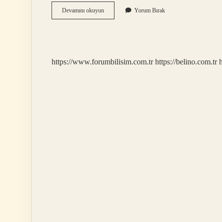
Osmanlı
Devamını okuyun
Yorum Bırak
Devletinde
Köylü
Halkın
Çıkardığı
Isyanlar
https://www.forumbilisim.com.tr
https://belino.com.tr
h
Nedir