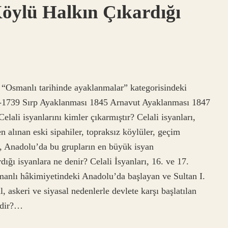
öylü Halkın Çıkardığı
? “Osmanlı tarihinde ayaklanmalar” kategorisindeki
-1739 Sırp Ayaklanması 1845 Arnavut Ayaklanması 1847
ali isyanlarını kimler çıkarmıştır? Celali isyanları,
en alınan eski sipahiler, topraksız köylüler, geçim
up, Anadolu’da bu grupların en büyük isyan
dığı isyanlara ne denir? Celali İsyanları, 16. ve 17.
anlı hâkimiyetindeki Anadolu’da başlayan ve Sultan I.
skeri ve siyasal nedenlerle devlete karşı başlatılan
edir?…