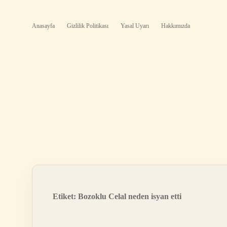
Anasayfa
Gizlilik Politikası
Yasal Uyarı
Hakkımızda
Etiket:
Bozoklu Celal neden isyan etti