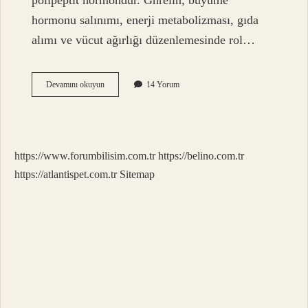
polipeptit hormondur. Ghrelin, büyüme
hormonu salınımı, enerji metabolizması, gıda
alımı ve vücut ağırlığı düzenlemesinde rol…
Açlık
Devamını okuyun
14 Yorum
Hormonu
Nereden
Salgılanır
https://www.forumbilisim.com.tr
https://belino.com.tr
https://atlantispet.com.tr
Sitemap