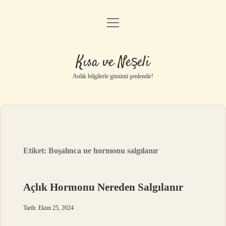
menüyü
Anasayfa
aç
Gizlilik Politikası
Kısa ve Neşeli
Yasal Uyarı
Anlık bilgilerle gününü şenlendir!
Hakkımızda
Etiket:
Boşalınca ne hormonu salgılanır
Açlık Hormonu Nereden Salgılanır
Tarih: Ekim 25, 2024