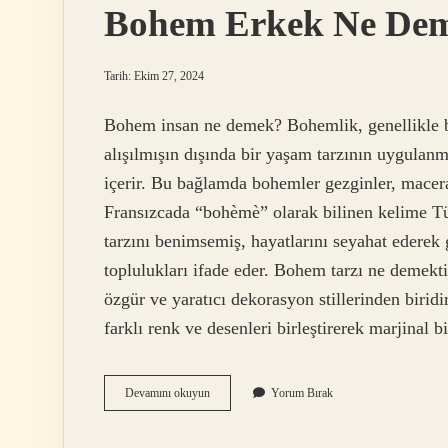
Bohem Erkek Ne De
Tarih: Ekim 27, 2024
Bohem insan ne demek? Bohemlik, genellikle be
alışılmışın dışında bir yaşam tarzının uygulanma
içerir. Bu bağlamda bohemler gezginler, macera
Fransızcada “bohèmè” olarak bilinen kelime T
tarzını benimsemiş, hayatlarını seyahat ederek 
toplulukları ifade eder. Bohem tarzı ne demekti
özgür ve yaratıcı dekorasyon stillerinden biridi
farklı renk ve desenleri birleştirerek marjinal 
Bohem
Devamını okuyun
Yorum Bırak
Erkek
Ne
Demek