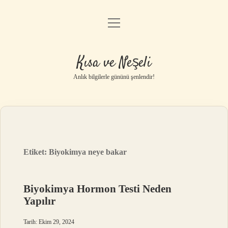
menüyü
Anasayfa
aç
Gizlilik Politikası
Kısa ve Neşeli
Yasal Uyarı
Anlık bilgilerle gününü şenlendir!
Hakkımızda
Etiket:
Biyokimya neye bakar
Biyokimya Hormon Testi Neden
Yapılır
Tarih: Ekim 29, 2024