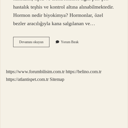
hastalık teşhis ve kontrol altına alınabilmektedir.
Hormon nedir biyokimya? Hormonlar, özel
bezler aracılığıyla kana salgılanan ve…
Biyokimya
Devamını okuyun
Yorum Bırak
Hormon
Testi
Neden
Yapılır
https://www.forumbilisim.com.tr
https://belino.com.tr
https://atlantispet.com.tr
Sitemap