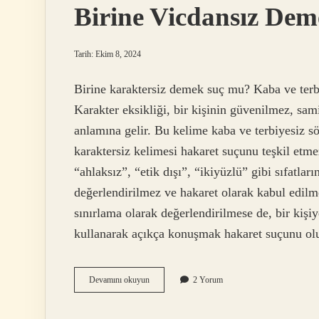
Birine Vicdansız De
Tarih: Ekim 8, 2024
Birine karaktersiz demek suç mu? Kaba ve terbi
Karakter eksikliği, bir kişinin güvenilmez, sa
anlamına gelir. Bu kelime kaba ve terbiyesiz söz
karaktersiz kelimesi hakaret suçunu teşkil etm
“ahlaksız”, “etik dışı”, “ikiyüzlü” gibi sıfatla
değerlendirilmez ve hakaret olarak kabul edil
sınırlama olarak değerlendirilmese de, bir kişiye
kullanarak açıkça konuşmak hakaret suçunu olu
Birine
Devamını okuyun
2 Yorum
Vicdansız
Demek
Hakaret