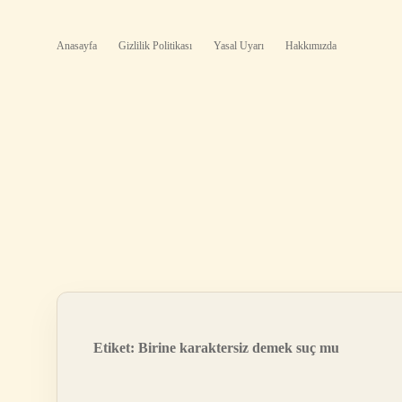
Anasayfa
Gizlilik Politikası
Yasal Uyarı
Hakkımızda
Etiket:
Birine karaktersiz demek suç mu