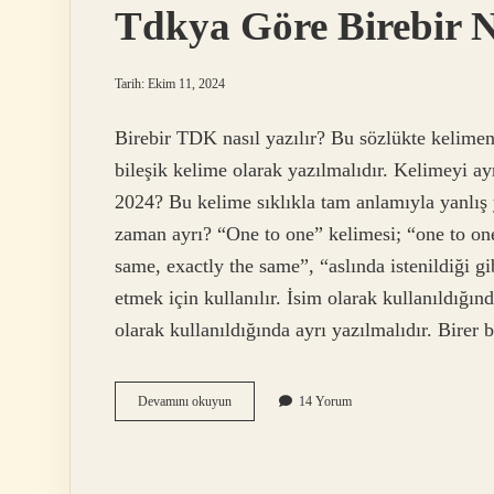
Tdkya Göre Birebir Na
Tarih: Ekim 11, 2024
Birebir TDK nasıl yazılır? Bu sözlükte kelime
bileşik kelime olarak yazılmalıdır. Kelimeyi ay
2024? Bu kelime sıklıkla tam anlamıyla yanlış y
zaman ayrı? “One to one” kelimesi; “one to one”
same, exactly the same”, “aslında istenildiği g
etmek için kullanılır. İsim olarak kullanıldığın
olarak kullanıldığında ayrı yazılmalıdır. Birer
Tdkya
Devamını okuyun
14 Yorum
Göre
Birebir
Nasıl
Yazılır