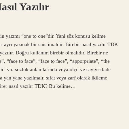
sıl Yazılır
nin yazımı “one to one”dir. Yani söz konusu kelime
rı ayrı yazmak bir suistimaldir. Birebir nasıl yazılır TDK
azılır. Doğru kullanım birebir olmalıdır. Birebir ne
, “face to face”, “face to face”, “apporpriate”, “the
ibi” vb. sözlük anlamlarında veya ölçü ve sayıyı ifade
da yan yana yazılmalı; sıfat veya zarf olarak ikileme
 birer nasıl yazılır TDK? Bu kelime…