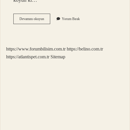
koyun ki…
Beyti
Devamını okuyun
Yorum Bırak
Kuzu
Mu
https://www.forumbilisim.com.tr
https://belino.com.tr
https://atlantispet.com.tr
Sitemap