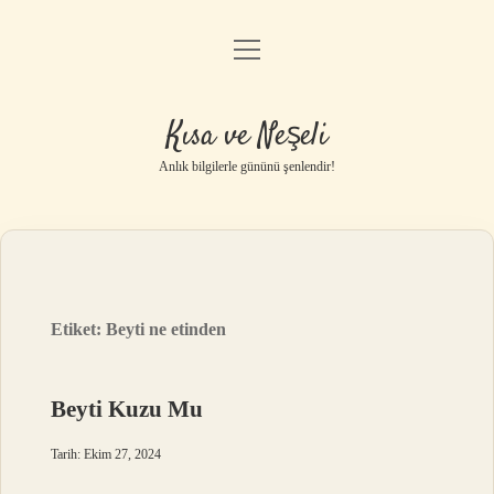
menüyü
Anasayfa
aç
Gizlilik Politikası
Kısa ve Neşeli
Yasal Uyarı
Anlık bilgilerle gününü şenlendir!
Hakkımızda
Etiket:
Beyti ne etinden
Beyti Kuzu Mu
Tarih: Ekim 27, 2024