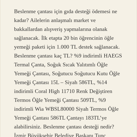
Beslenme çantası için gıda desteği ödemesi ne
kadar? Ailelerin anlaşmalı market ve
bakkallardan alışveriş yapmalarına olanak
sağlanacak. İlk etapta 20 bin öğrencinin öğle
yemeği paketi için 1.000 TL destek sağlanacak.
Beslenme çantası kaç TL? %9 indirimli HAEGS
Termal Çanta, Soğuk Sıcak Yalıtımlı Öğle
Yemeği Çantası, Soğutucu Soğutucu Kutu Öğle
Yemeği Çantası 15L – Siyah 586TL, %14
indirimli Coral High 11710 Renk Değiştiren
Termos Öğle Yemeği Çantası 509TL, %9
indirimli Wia WBSL80000 Siyah Termos Öğle
Yemeği Çantası 586TL Çantayı 183TL’ye
alabilirsiniz. Beslenme çantası desteği nedir?
İzmir Büyükşehir Belediye Başkanı Tunç