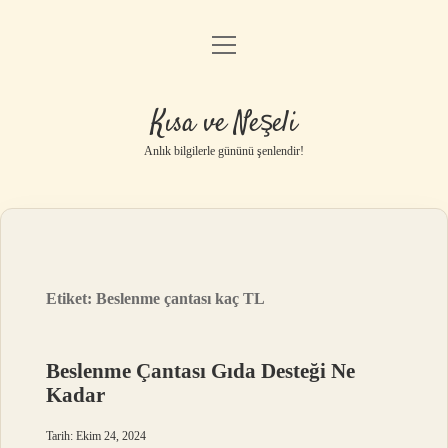
menüyü
Anasayfa
aç
Gizlilik Politikası
Kısa ve Neşeli
Yasal Uyarı
Anlık bilgilerle gününü şenlendir!
Hakkımızda
Etiket:
Beslenme çantası kaç TL
Beslenme Çantası Gıda Desteği Ne
Kadar
Tarih: Ekim 24, 2024