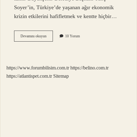
Soyer’in, Türkiye’de yaşanan ağır ekonomik
krizin etkilerini hafifletmek ve kentte hiçbir…
Beslenme
Devamını okuyun
10 Yorum
Çantası
Gıda
Desteği
Ne
Kadar
https://www.forumbilisim.com.tr
https://belino.com.tr
https://atlantispet.com.tr
Sitemap