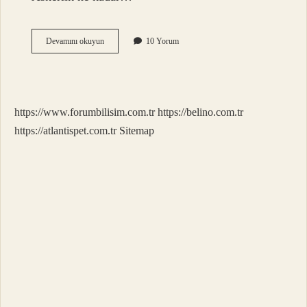
Bedelli
Devamını okuyun
10 Yorum
Askerlik
28
Gün
Mü
21
https://www.forumbilisim.com.tr
https://belino.com.tr
Gün
Mü
https://atlantispet.com.tr
Sitemap