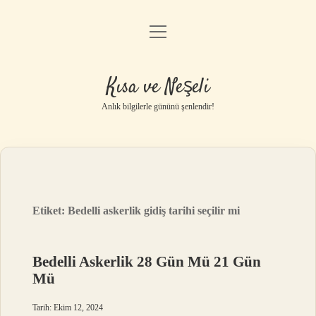
menüyü
Anasayfa
aç
Gizlilik Politikası
Kısa ve Neşeli
Yasal Uyarı
Anlık bilgilerle gününü şenlendir!
Hakkımızda
Etiket:
Bedelli askerlik gidiş tarihi seçilir mi
Bedelli Askerlik 28 Gün Mü 21 Gün
Mü
Tarih: Ekim 12, 2024