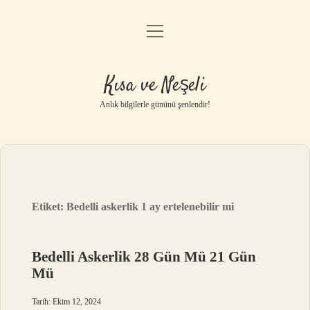
menüyü
Anasayfa
aç
Gizlilik Politikası
Kısa ve Neşeli
Yasal Uyarı
Anlık bilgilerle gününü şenlendir!
Hakkımızda
Etiket:
Bedelli askerlik 1 ay ertelenebilir mi
Bedelli Askerlik 28 Gün Mü 21 Gün
Mü
Tarih: Ekim 12, 2024