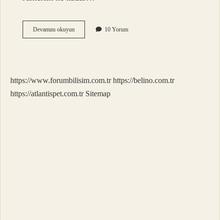
Bedelli
Devamını okuyun
10 Yorum
Askerlik
28
Gün
Mü
21
https://www.forumbilisim.com.tr
https://belino.com.tr
Gün
Mü
https://atlantispet.com.tr
Sitemap