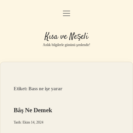
menüyü
Anasayfa
aç
Gizlilik Politikası
Kısa ve Neşeli
Yasal Uyarı
Anlık bilgilerle gününü şenlendir!
Hakkımızda
Etiket:
Bass ne işe yarar
Bâş Ne Demek
Tarih: Ekim 14, 2024