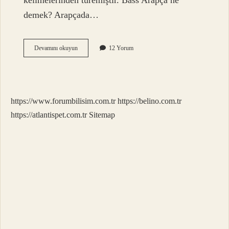
kelimelerinden türemiştir. Bass Arapça ne
demek? Arapçada…
Bâş
Devamını okuyun
12 Yorum
Ne
Demek
https://www.forumbilisim.com.tr
https://belino.com.tr
https://atlantispet.com.tr
Sitemap