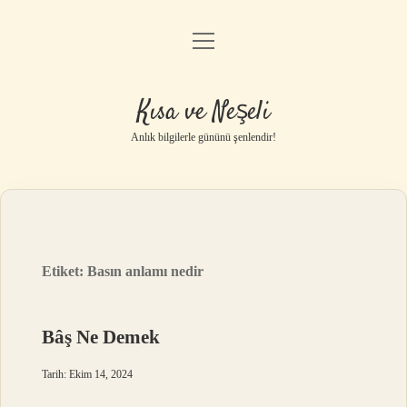
menüyü
Anasayfa
aç
Gizlilik Politikası
Kısa ve Neşeli
Yasal Uyarı
Anlık bilgilerle gününü şenlendir!
Hakkımızda
Etiket:
Basın anlamı nedir
Bâş Ne Demek
Tarih: Ekim 14, 2024