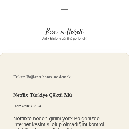
menüyü
Anasayfa
aç
Gizlilik Politikası
Kısa ve Neşeli
Yasal Uyarı
Anlık bilgilerle gününü şenlendir!
Hakkımızda
Etiket:
Bağlantı hatası ne demek
Netflix Türkiye Çöktü Mü
Tarih: Aralık 4, 2024
Netflix’e neden girilmiyor? Bölgenizde
internet kesintisi olup olmadığını kontrol