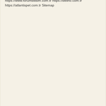
https://www.forumbilisim.com.tr
https://belino.com.tr
https://atlantispet.com.tr
Sitemap