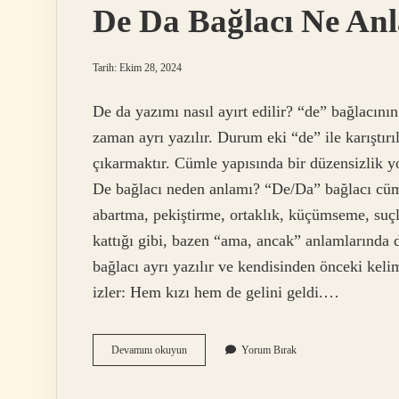
De Da Bağlacı Ne An
Tarih: Ekim 28, 2024
De da yazımı nasıl ayırt edilir? “de” bağlacını
zaman ayrı yazılır. Durum eki “de” ile karıştı
çıkarmaktır. Cümle yapısında bir düzensizlik yo
De bağlacı neden anlamı? “De/Da” bağlacı cüml
abartma, pekiştirme, ortaklık, küçümseme, suçlam
kattığı gibi, bazen “ama, ancak” anlamlarında d
bağlacı ayrı yazılır ve kendisinden önceki ke
izler: Hem kızı hem de gelini geldi.…
De
Devamını okuyun
Yorum Bırak
Da
Bağlacı
Ne