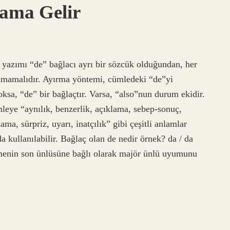
lama Gelir
n yazımı “de” bağlacı ayrı bir sözcük olduğundan, her
rılmamalıdır. Ayırma yöntemi, cümledeki “de”yi
ksa, “de” bir bağlaçtır. Varsa, “also”nun durum ekidir.
eye “aynılık, benzerlik, açıklama, sebep-sonuç,
a, sürpriz, uyarı, inatçılık” gibi çeşitli anlamlar
a kullanılabilir. Bağlaç olan de nedir örnek? da / da
limenin son ünlüsüne bağlı olarak majör ünlü uyumunu