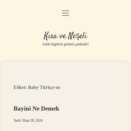
menüyü
Anasayfa
aç
Gizlilik Politikası
Kısa ve Neşeli
Yasal Uyarı
Anlık bilgilerle gününü şenlendir!
Hakkımızda
Etiket:
Baby Türkçe ne
Bayini Ne Demek
Tarih: Ekim 28, 2024