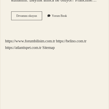
kullanılır. Bayilik alınca ne oluyor? Franchise…
Bayini
Devamını okuyun
Yorum Bırak
Ne
Demek
https://www.forumbilisim.com.tr
https://belino.com.tr
https://atlantispet.com.tr
Sitemap