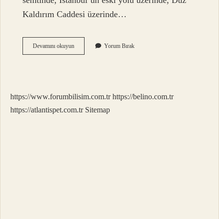
semtinde, İstanbul’un eski yolu üzerinde, Düz
Kaldırım Caddesi üzerinde…
Ayşekadin
Devamını okuyun
Yorum Bırak
Nedir
https://www.forumbilisim.com.tr
https://belino.com.tr
https://atlantispet.com.tr
Sitemap