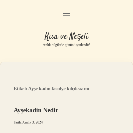
menüyü
Anasayfa
aç
Gizlilik Politikası
Kısa ve Neşeli
Yasal Uyarı
Anlık bilgilerle gününü şenlendir!
Hakkımızda
Etiket:
Ayşe kadın fasulye kılçıksız mı
Ayşekadin Nedir
Tarih: Aralık 3, 2024