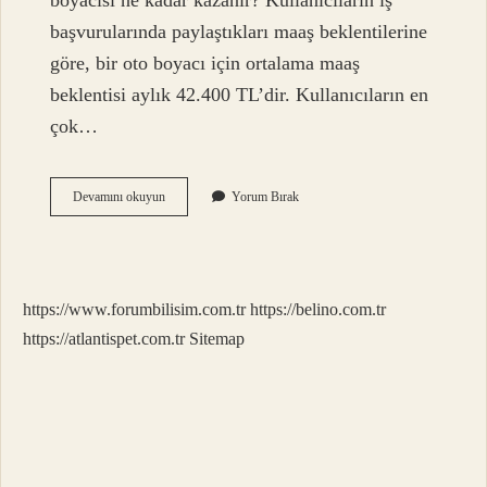
boyacısı ne kadar kazanır? Kullanıcıların iş
başvurularında paylaştıkları maaş beklentilerine
göre, bir oto boyacı için ortalama maaş
beklentisi aylık 42.400 TL’dir. Kullanıcıların en
çok…
Boyacı
Devamını okuyun
Yorum Bırak
Ayda
Ne
Kadar
Kazanır
https://www.forumbilisim.com.tr
https://belino.com.tr
https://atlantispet.com.tr
Sitemap