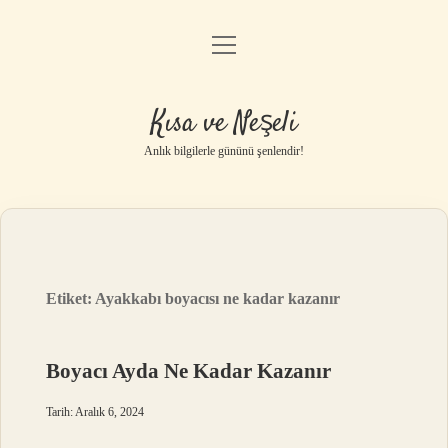
menüyü
Anasayfa
aç
Gizlilik Politikası
Kısa ve Neşeli
Yasal Uyarı
Anlık bilgilerle gününü şenlendir!
Hakkımızda
Etiket:
Ayakkabı boyacısı ne kadar kazanır
Boyacı Ayda Ne Kadar Kazanır
Tarih: Aralık 6, 2024