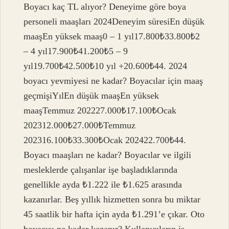
Boyacı kaç TL alıyor? Deneyime göre boya
personeli maaşları 2024Deneyim süresiEn düşük
maaşEn yüksek maaş0 – 1 yıl17.800₺33.800₺2
– 4 yıl17.900₺41.200₺5 – 9
yıl19.700₺42.500₺10 yıl +20.600₺44. 2024
boyacı yevmiyesi ne kadar? Boyacılar için maaş
geçmişiYılEn düşük maaşEn yüksek
maaşTemmuz 202227.000₺17.100₺Ocak
202312.000₺27.000₺Temmuz
202316.100₺33.300₺Ocak 202422.700₺44.
Boyacı maaşları ne kadar? Boyacılar ve ilgili
mesleklerde çalışanlar işe başladıklarında
genellikle ayda ₺1.222 ile ₺1.625 arasında
kazanırlar. Beş yıllık hizmetten sonra bu miktar
45 saatlik bir hafta için ayda ₺1.291’e çıkar. Oto