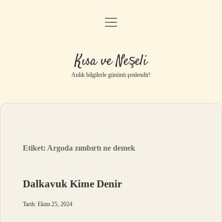
menüyü
Anasayfa
aç
Gizlilik Politikası
Kısa ve Neşeli
Yasal Uyarı
Anlık bilgilerle gününü şenlendir!
Hakkımızda
Etiket:
Argoda zımbırtı ne demek
Dalkavuk Kime Denir
Tarih: Ekim 25, 2024