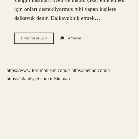
Zengin insanları öven ve maddi çıkar elde etmek
için onları destekliyormuş gibi yapan kişilere
dalkavuk denir. Dalkavukluk etmek…
Dalkavuk
Devamını okuyun
14 Yorum
Kime
Denir
https://www.forumbilisim.com.tr
https://belino.com.tr
https://atlantispet.com.tr
Sitemap