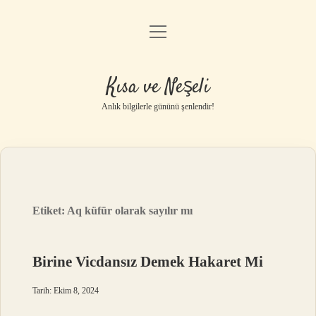
menüyü
Anasayfa
aç
Gizlilik Politikası
Kısa ve Neşeli
Yasal Uyarı
Anlık bilgilerle gününü şenlendir!
Hakkımızda
Etiket:
Aq küfür olarak sayılır mı
Birine Vicdansız Demek Hakaret Mi
Tarih: Ekim 8, 2024