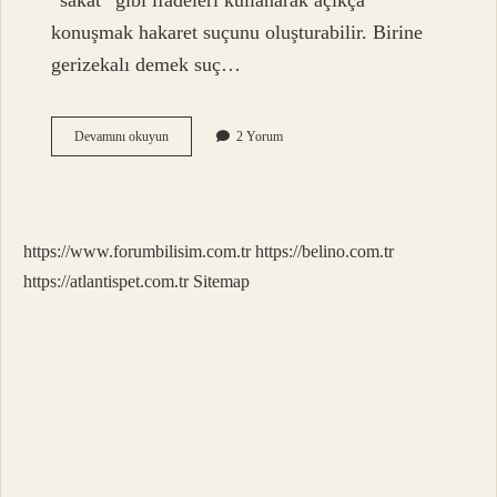
“sakat” gibi ifadeleri kullanarak açıkça
konuşmak hakaret suçunu oluşturabilir. Birine
gerizekalı demek suç…
Birine
Devamını okuyun
2 Yorum
Vicdansız
Demek
Hakaret
Mi
https://www.forumbilisim.com.tr
https://belino.com.tr
https://atlantispet.com.tr
Sitemap