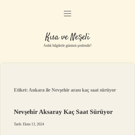
menüyü
Anasayfa
aç
Gizlilik Politikası
Kısa ve Neşeli
Yasal Uyarı
Anlık bilgilerle gününü şenlendir!
Hakkımızda
Etiket:
Ankara ile Nevşehir arası kaç saat sürüyor
Nevşehir Aksaray Kaç Saat Sürüyor
Tarih: Ekim 13, 2024