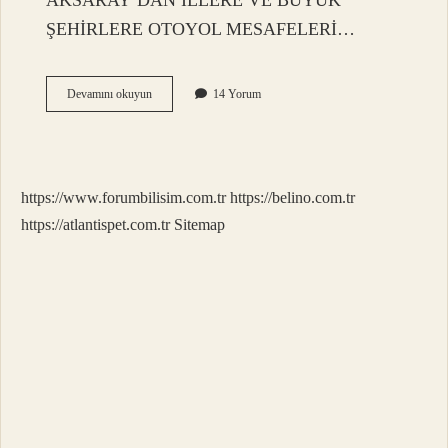
AKSARAY’DAN İLLERE VE BÜYÜK
ŞEHİRLERE OTOYOL MESAFELERİ…
Nevşehir
Devamını okuyun
14 Yorum
Aksaray
Kaç
Saat
Sürüyor
https://www.forumbilisim.com.tr
https://belino.com.tr
https://atlantispet.com.tr
Sitemap