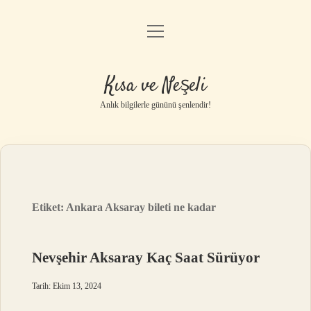
menüyü
Anasayfa
aç
Gizlilik Politikası
Kısa ve Neşeli
Yasal Uyarı
Anlık bilgilerle gününü şenlendir!
Hakkımızda
Etiket:
Ankara Aksaray bileti ne kadar
Nevşehir Aksaray Kaç Saat Sürüyor
Tarih: Ekim 13, 2024