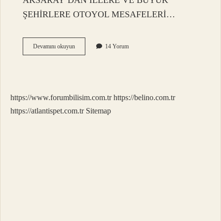
AKSARAY’DAN İLLERE VE BÜYÜK
ŞEHİRLERE OTOYOL MESAFELERİ…
Nevşehir
Devamını okuyun
14 Yorum
Aksaray
Kaç
Saat
Sürüyor
https://www.forumbilisim.com.tr
https://belino.com.tr
https://atlantispet.com.tr
Sitemap