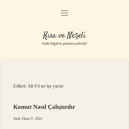
menüyü
Anasayfa
aç
Gizlilik Politikası
Kısa ve Neşeli
Yasal Uyarı
Anlık bilgilerle gününü şenlendir!
Hakkımızda
Etiket:
Alt F4 ne işe yarar
Komut Nasıl Çalıştırılır
Tarih: Ekim 27, 2024