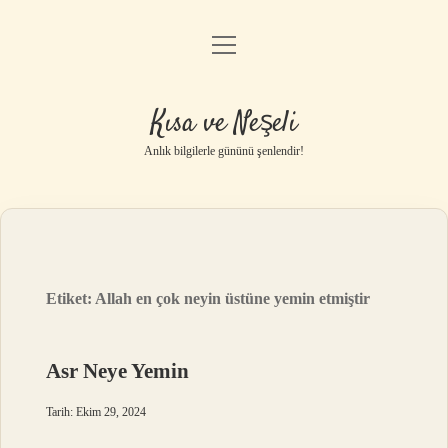
menüyü
Anasayfa
aç
Gizlilik Politikası
Kısa ve Neşeli
Yasal Uyarı
Anlık bilgilerle gününü şenlendir!
Hakkımızda
Etiket:
Allah en çok neyin üstüne yemin etmiştir
Asr Neye Yemin
Tarih: Ekim 29, 2024