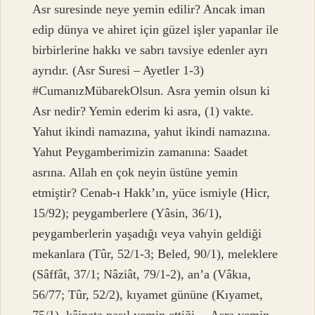
Asr suresinde neye yemin edilir? Ancak iman
edip dünya ve ahiret için güzel işler yapanlar ile
birbirlerine hakkı ve sabrı tavsiye edenler ayrı
ayrıdır. (Asr Suresi – Ayetler 1-3)
#CumanızMübarekOlsun. Asra yemin olsun ki
Asr nedir? Yemin ederim ki asra, (1) vakte.
Yahut ikindi namazına, yahut ikindi namazına.
Yahut Peygamberimizin zamanına: Saadet
asrına. Allah en çok neyin üstüne yemin
etmiştir? Cenab-ı Hakk’ın, yüce ismiyle (Hicr,
15/92); peygamberlere (Yâsin, 36/1),
peygamberlerin yaşadığı veya vahyin geldiği
mekanlara (Tûr, 52/1-3; Beled, 90/1), meleklere
(Sâffât, 37/1; Nâziât, 79/1-2), an’a (Vâkıa,
56/77; Tûr, 52/2), kıyamet gününe (Kıyamet,