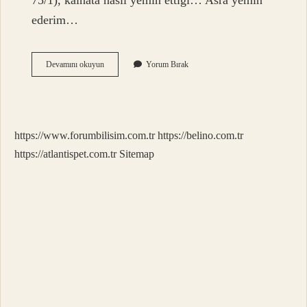
75/1), kâinata nasıl yemin ettiği… Asra yemin
ederim…
Asr
Devamını okuyun
Yorum Bırak
Neye
Yemin
https://www.forumbilisim.com.tr
https://belino.com.tr
https://atlantispet.com.tr
Sitemap