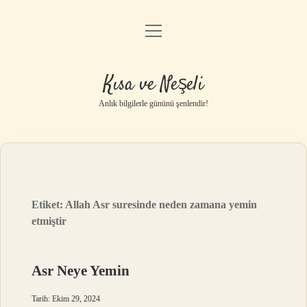
menüyü
Anasayfa
aç
Gizlilik Politikası
Kısa ve Neşeli
Yasal Uyarı
Anlık bilgilerle gününü şenlendir!
Hakkımızda
Etiket:
Allah Asr suresinde neden zamana yemin
etmiştir
Asr Neye Yemin
Tarih: Ekim 29, 2024