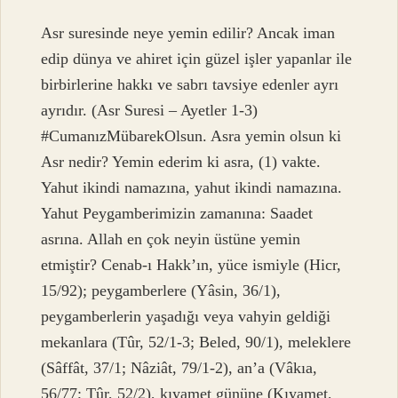
Asr suresinde neye yemin edilir? Ancak iman
edip dünya ve ahiret için güzel işler yapanlar ile
birbirlerine hakkı ve sabrı tavsiye edenler ayrı
ayrıdır. (Asr Suresi – Ayetler 1-3)
#CumanızMübarekOlsun. Asra yemin olsun ki
Asr nedir? Yemin ederim ki asra, (1) vakte.
Yahut ikindi namazına, yahut ikindi namazına.
Yahut Peygamberimizin zamanına: Saadet
asrına. Allah en çok neyin üstüne yemin
etmiştir? Cenab-ı Hakk’ın, yüce ismiyle (Hicr,
15/92); peygamberlere (Yâsin, 36/1),
peygamberlerin yaşadığı veya vahyin geldiği
mekanlara (Tûr, 52/1-3; Beled, 90/1), meleklere
(Sâffât, 37/1; Nâziât, 79/1-2), an’a (Vâkıa,
56/77; Tûr, 52/2), kıyamet gününe (Kıyamet,