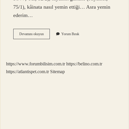
75/1), kâinata nasıl yemin ettiği… Asra yemin
ederim…
Asr
Devamını okuyun
Yorum Bırak
Neye
Yemin
https://www.forumbilisim.com.tr
https://belino.com.tr
https://atlantispet.com.tr
Sitemap