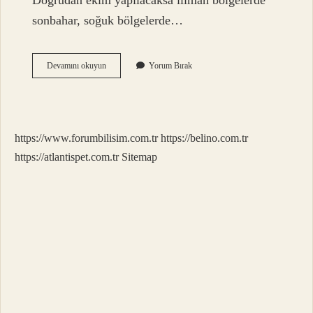
Doğrudan ekim yapılacaksa ılıman bölgelerde
sonbahar, soğuk bölgelerde…
Alabaş
Devamını okuyun
Yorum Bırak
Turp
Tohumu
Ne
Zaman
Ekilir
https://www.forumbilisim.com.tr
https://belino.com.tr
https://atlantispet.com.tr
Sitemap