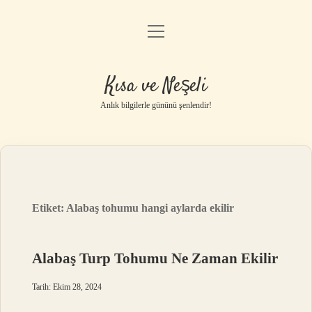
menüyü
Anasayfa
aç
Gizlilik Politikası
Kısa ve Neşeli
Yasal Uyarı
Anlık bilgilerle gününü şenlendir!
Hakkımızda
Etiket:
Alabaş tohumu hangi aylarda ekilir
Alabaş Turp Tohumu Ne Zaman Ekilir
Tarih: Ekim 28, 2024