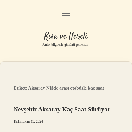
menüyü
Anasayfa
aç
Gizlilik Politikası
Kısa ve Neşeli
Yasal Uyarı
Anlık bilgilerle gününü şenlendir!
Hakkımızda
Etiket:
Aksaray Niğde arası otobüsle kaç saat
Nevşehir Aksaray Kaç Saat Sürüyor
Tarih: Ekim 13, 2024