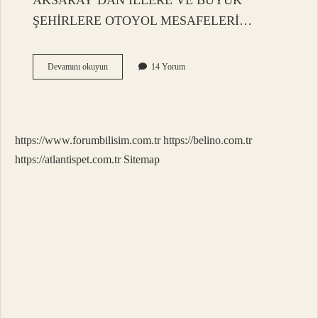
AKSARAY’DAN İLLERE VE BÜYÜK
ŞEHİRLERE OTOYOL MESAFELERİ…
Nevşehir
Devamını okuyun
14 Yorum
Aksaray
Kaç
Saat
Sürüyor
https://www.forumbilisim.com.tr
https://belino.com.tr
https://atlantispet.com.tr
Sitemap