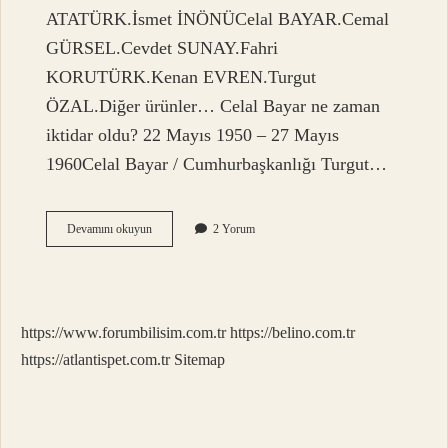
ATATÜRK.İsmet İNÖNÜCelal BAYAR.Cemal
GÜRSEL.Cevdet SUNAY.Fahri
KORUTÜRK.Kenan EVREN.Turgut
ÖZAL.Diğer ürünler… Celal Bayar ne zaman
iktidar oldu? 22 Mayıs 1950 – 27 Mayıs
1960Celal Bayar / Cumhurbaşkanlığı Turgut…
Celal
Devamını okuyun
2 Yorum
Bayar
Kaç
Yıl
Cumhurbaşkanlığı
Yaptı
https://www.forumbilisim.com.tr
https://belino.com.tr
https://atlantispet.com.tr
Sitemap