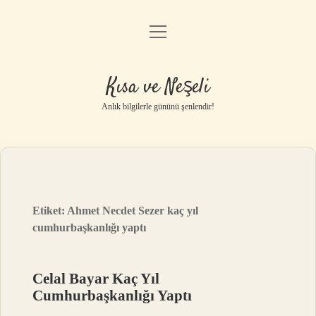
menüyü
Anasayfa
aç
Gizlilik Politikası
Kısa ve Neşeli
Yasal Uyarı
Anlık bilgilerle gününü şenlendir!
Hakkımızda
Etiket:
Ahmet Necdet Sezer kaç yıl
cumhurbaşkanlığı yaptı
Celal Bayar Kaç Yıl
Cumhurbaşkanlığı Yaptı