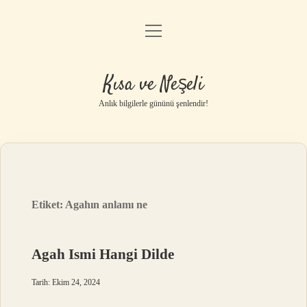
menüyü
Anasayfa
aç
Gizlilik Politikası
Kısa ve Neşeli
Yasal Uyarı
Anlık bilgilerle gününü şenlendir!
Hakkımızda
Etiket:
Agahın anlamı ne
Agah Ismi Hangi Dilde
Tarih: Ekim 24, 2024