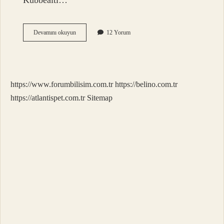
Kubbealtı…
Agah
Devamını okuyun
12 Yorum
Ismi
Hangi
Dilde
https://www.forumbilisim.com.tr
https://belino.com.tr
https://atlantispet.com.tr
Sitemap