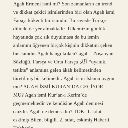
Agah Ermeni ismi mi? Son zamanların en trend
ve dikkat çekici isimlerinden biri olan Agah ismi
Farsça kökenli bir isimdir. Bu sayede Türkçe
dilinde de yer almaktadır. Ülkemizin günlük
hayatında çok sık duyulmasa da bu ismin
anlamını öğrenen birçok kişinin dikkatini çeken
bir isimdir. Agah hangi köken? agah – Nişanyan
Sözlüğü. Farsça ve Orta Farsça آگاه “uyanık,
tetikte” anlamına gelen ākāh kelimesinden
türetilmiş bir kelimedir. Agah ismi İslama uygun
mu? AGAH İSMİ KURAN’DA GEÇİYOR
MU? Agah ismi Kur’an-ı Kerim’de
geçmemektedir ve kendisine Agah denmesi
caizdir. Agah ne demek din? TDK: 1. sıfat,
eskimiş Bilen, bilgili. 2. sıfat, eskimiş Haberli.