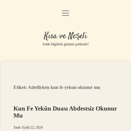
menüyü
Anasayfa
aç
Gizlilik Politikası
Kısa ve Neşeli
Yasal Uyarı
Anlık bilgilerle gününü şenlendir!
Hakkımızda
Etiket:
Adetliyken kun fe yekun okunur mu
Kun Fe Yekûn Duası Abdestsiz Okunur
Mu
Tarih: Eylül 22, 2024