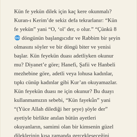
Kün fe yekün dilek için kaç kere okunmalı?
Kuran-ı Kerim’de sekiz defa tekrarlanır: “Kün
fe yekün” yani “O, ‘ol’ der, o olur.” “Çünkü 8
döngünün başlangıcıdır ve Rabbim bir şeyin
olmasını söyler ve bir döngü biter ve yenisi
başlar. Kün feyekün duası adetliyken okunur
mu? Diyanet’e göre; Hanefi, Şafii ve Hanbeli
mezhebine göre, adetli veya lohusa kadınlar,
tıpkı cünüp kadınlar gibi Kur’an okuyamazlar.
Kün feyekün duası ne için okunur? Bu duayı
kullanmamızın sebebi, “Kün fayekûn” yani
“(Yüce Allah dilediği her şeye) şöyle der”
ayetiyle birlikte anılan bütün ayetleri
okuyanların, samimi olan bir kimsenin güzel
dileklerinin kısa zamanda gerçekleşeceğini