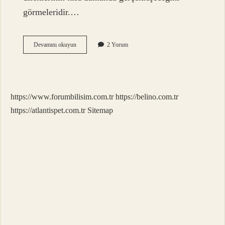
görmeleridir.…
Kun
Devamını okuyun
2 Yorum
Fe
Yekûn
Duası
Abdestsiz
Okunur
https://www.forumbilisim.com.tr
https://belino.com.tr
Mu
https://atlantispet.com.tr
Sitemap