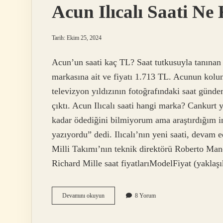
Acun Ilıcalı Saati Ne
Tarih: Ekim 25, 2024
Acun’un saati kaç TL? Saat tutkusuyla tanınan 
markasına ait ve fiyatı 1.713 TL. Acunun kolund
televizyon yıldızının fotoğrafındaki saat günde
çıktı. Acun Ilıcalı saati hangi marka? Cankurt 
kadar ödediğini bilmiyorum ama araştırdığım in
yazıyordu” dedi. Ilıcalı’nın yeni saati, devam
Milli Takımı’nın teknik direktörü Roberto Manc
Richard Mille saat fiyatlarıModelFiyat (yak
Acun
Devamını okuyun
8 Yorum
Ilıcalı
Saati
Ne