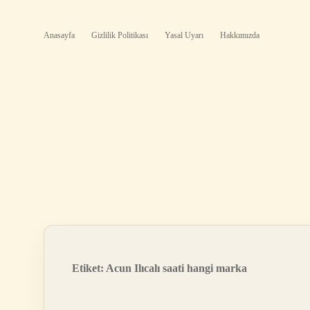
Anasayfa
Gizlilik Politikası
Yasal Uyarı
Hakkımızda
Etiket:
Acun Ilıcalı saati hangi marka