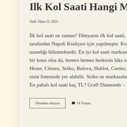
Ilk Kol Saati Hangi 
Tarih: Ekim 25, 2024
İlk kol saati ne zaman? Dünyanın ilk kol saati
tarafından Napoli Kraliçesi için yapılmıştır. Ko
uzandığı bilinmektedir. En iyi kol saati markas
bir konu olsa da, hemen hemen herkesin lüks sa
Heuer, Citizen, Seiko, Bulova, Hublot, Cartier
sizin listenizde yer alabilir. Seiko ne markasıdır
En pahalı kol saati kaç TL? Graff Diamonds –
Ilk
Devamını okuyun
14 Yorum
Kol
Saati
Hangi
Marka