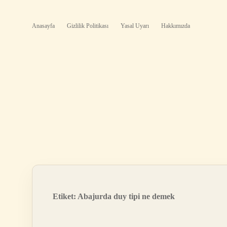
Anasayfa
Gizlilik Politikası
Yasal Uyarı
Hakkımızda
Etiket:
Abajurda duy tipi ne demek