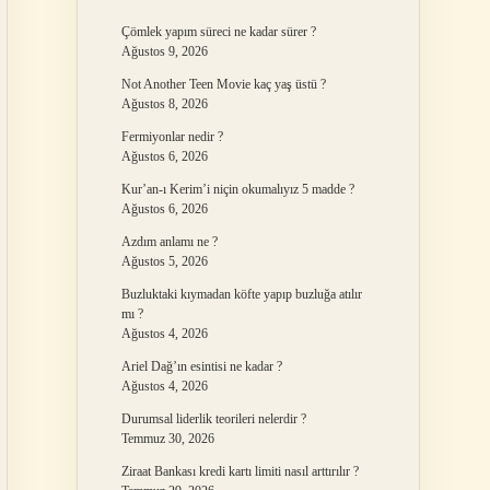
Çömlek yapım süreci ne kadar sürer ?
Ağustos 9, 2026
Not Another Teen Movie kaç yaş üstü ?
Ağustos 8, 2026
Fermiyonlar nedir ?
Ağustos 6, 2026
Kur’an-ı Kerim’i niçin okumalıyız 5 madde ?
Ağustos 6, 2026
Azdım anlamı ne ?
Ağustos 5, 2026
Buzluktaki kıymadan köfte yapıp buzluğa atılır
mı ?
Ağustos 4, 2026
Ariel Dağ’ın esintisi ne kadar ?
Ağustos 4, 2026
Durumsal liderlik teorileri nelerdir ?
Temmuz 30, 2026
Ziraat Bankası kredi kartı limiti nasıl arttırılır ?