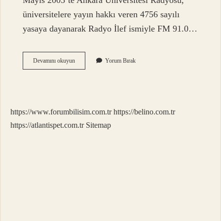
Mayıs 2005’te Ankara Üniversitesi Radyosu,
üniversitelere yayın hakkı veren 4756 sayılı
yasaya dayanarak Radyo İlef ismiyle FM 91.0…
Ankara
Devamını okuyun
Yorum Bırak
910
Hangi
Radyo
https://www.forumbilisim.com.tr
https://belino.com.tr
https://atlantispet.com.tr
Sitemap