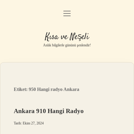
menüyü
Anasayfa
aç
Gizlilik Politikası
Kısa ve Neşeli
Yasal Uyarı
Anlık bilgilerle gününü şenlendir!
Hakkımızda
Etiket:
950 Hangi radyo Ankara
Ankara 910 Hangi Radyo
Tarih: Ekim 27, 2024