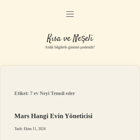
menüyü
Anasayfa
aç
Gizlilik Politikası
Kısa ve Neşeli
Yasal Uyarı
Anlık bilgilerle gününü şenlendir!
Hakkımızda
Etiket:
7 ev Neyi Temsil eder
Mars Hangi Evin Yöneticisi
Tarih: Ekim 11, 2024