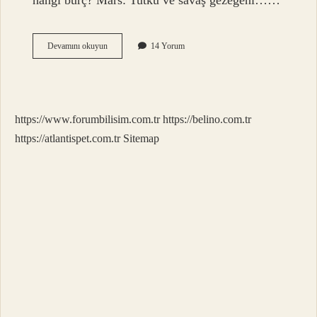
hangi burç? Mars: Tutku ve savaş gezegeni……
Mars
Devamını okuyun
14 Yorum
Hangi
Evin
Yöneticisi
https://www.forumbilisim.com.tr
https://belino.com.tr
https://atlantispet.com.tr
Sitemap