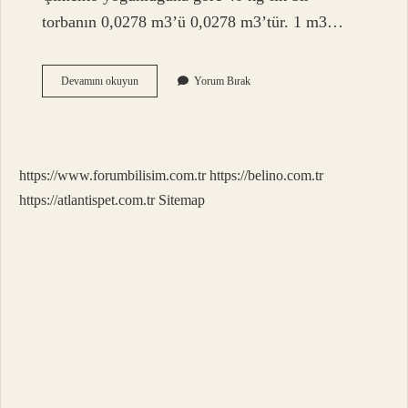
torbanın 0,0278 m3’ü 0,0278 m3’tür. 1 m3…
1
Devamını okuyun
Yorum Bırak
M3
Beton
Için
Ne
Kadar
https://www.forumbilisim.com.tr
https://belino.com.tr
Çimento
Gerekir
https://atlantispet.com.tr
Sitemap