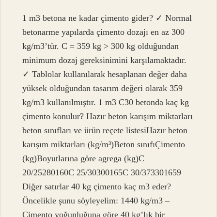
1 m3 betona ne kadar çimento gider? ✓ Normal
betonarme yapılarda çimento dozajı en az 300
kg/m3’tür. C = 359 kg > 300 kg olduğundan
minimum dozaj gereksinimini karşılamaktadır.
✓ Tablolar kullanılarak hesaplanan değer daha
yüksek olduğundan tasarım değeri olarak 359
kg/m3 kullanılmıştır. 1 m3 C30 betonda kaç kg
çimento konulur? Hazır beton karışım miktarları
beton sınıfları ve ürün reçete listesiHazır beton
karışım miktarları (kg/m³)Beton sınıfıÇimento
(kg)Boyutlarına göre agrega (kg)C
20/25280160C 25/30300165C 30/373301659
Diğer satırlar 40 kg çimento kaç m3 eder?
Öncelikle şunu söyleyelim: 1440 kg/m3 –
Çimento yoğunluğuna göre 40 kg’lık bir