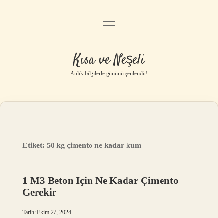
menüyü
Anasayfa
aç
Gizlilik Politikası
Kısa ve Neşeli
Yasal Uyarı
Anlık bilgilerle gününü şenlendir!
Hakkımızda
Etiket:
50 kg çimento ne kadar kum
1 M3 Beton Için Ne Kadar Çimento
Gerekir
Tarih: Ekim 27, 2024