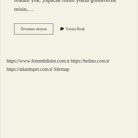
imkânı yok, yapacak mısın yoksa gönderecek
misin,…
Telefondan
Devamını okuyun
Yorum Bırak
Imam
Nikahı
Düşer
Mi
https://www.forumbilisim.com.tr
https://belino.com.tr
https://atlantispet.com.tr
Sitemap