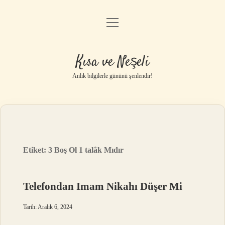
menüyü
Anasayfa
aç
Gizlilik Politikası
Kısa ve Neşeli
Yasal Uyarı
Anlık bilgilerle gününü şenlendir!
Hakkımızda
Etiket:
3 Boş Ol 1 talâk Mıdır
Telefondan Imam Nikahı Düşer Mi
Tarih: Aralık 6, 2024