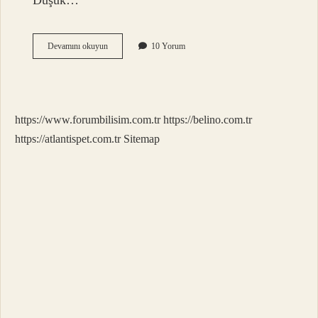
Düşük…
1000
Devamını okuyun
10 Yorum
Puana
Kredi
Kartı
Çıkar
Mı
https://www.forumbilisim.com.tr
https://belino.com.tr
https://atlantispet.com.tr
Sitemap