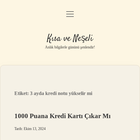
menüyü
Anasayfa
aç
Gizlilik Politikası
Kısa ve Neşeli
Yasal Uyarı
Anlık bilgilerle gününü şenlendir!
Hakkımızda
Etiket:
3 ayda kredi notu yükselir mi
1000 Puana Kredi Kartı Çıkar Mı
Tarih: Ekim 13, 2024