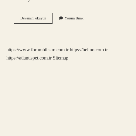
25
Devamını okuyun
Yorum Bırak
Mart
Ay
Tutulması
Etkisi
Ne
https://www.forumbilisim.com.tr
https://belino.com.tr
Kadar
Sürer
https://atlantispet.com.tr
Sitemap