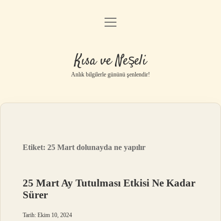
menüyü
Anasayfa
aç
Gizlilik Politikası
Kısa ve Neşeli
Yasal Uyarı
Anlık bilgilerle gününü şenlendir!
Hakkımızda
Etiket:
25 Mart dolunayda ne yapılır
25 Mart Ay Tutulması Etkisi Ne Kadar
Sürer
Tarih: Ekim 10, 2024