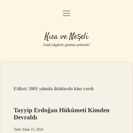
menüyü
Anasayfa
aç
Gizlilik Politikası
Kısa ve Neşeli
Yasal Uyarı
Anlık bilgilerle gününü şenlendir!
Hakkımızda
Etiket:
2001 yılında iktidarda kim vardı
Tayyip Erdoğan Hükûmeti Kimden
Devraldı
Tarih: Ekim 15, 2024