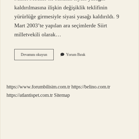
kaldırılmasına ilişkin değişiklik teklifinin
yürürlüğe girmesiyle siyasi yasağı kaldırıldı. 9
Mart 2003’te yapılan ara seçimlerde Siirt
milletvekili olarak…
Tayyip
Devamını okuyun
Yorum Bırak
Erdoğan
Hükûmeti
Kimden
Devraldı
https://www.forumbilisim.com.tr
https://belino.com.tr
https://atlantispet.com.tr
Sitemap