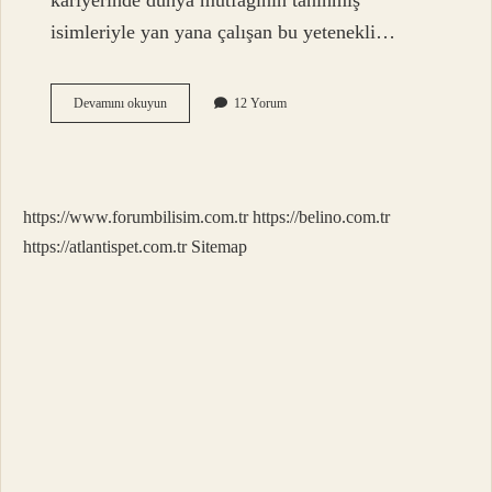
kariyerinde dünya mutfağının tanınmış
isimleriyle yan yana çalışan bu yetenekli…
Türkiyede
Devamını okuyun
12 Yorum
Michel
Yıldızı
Var
Mı
https://www.forumbilisim.com.tr
https://belino.com.tr
https://atlantispet.com.tr
Sitemap