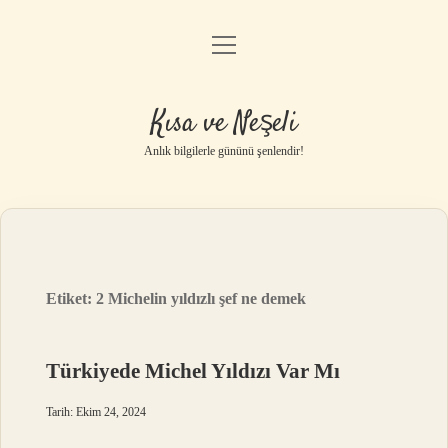
menüyü
Anasayfa
aç
Gizlilik Politikası
Kısa ve Neşeli
Yasal Uyarı
Anlık bilgilerle gününü şenlendir!
Hakkımızda
Etiket:
2 Michelin yıldızlı şef ne demek
Türkiyede Michel Yıldızı Var Mı
Tarih: Ekim 24, 2024