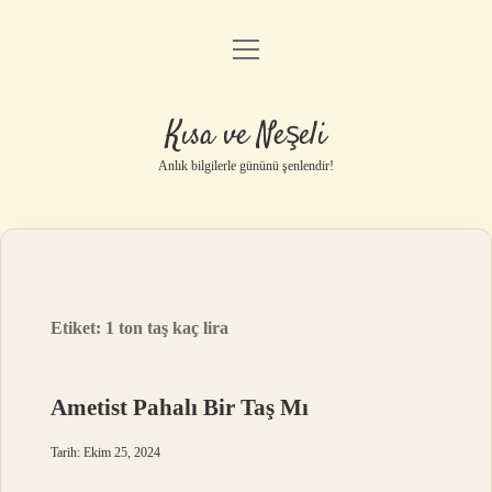
menüyü
Anasayfa
aç
Gizlilik Politikası
Kısa ve Neşeli
Yasal Uyarı
Anlık bilgilerle gününü şenlendir!
Hakkımızda
Etiket:
1 ton taş kaç lira
Ametist Pahalı Bir Taş Mı
Tarih: Ekim 25, 2024