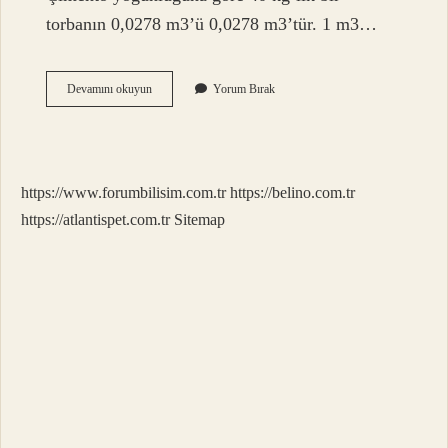
torbanın 0,0278 m3’ü 0,0278 m3’tür. 1 m3…
1
Devamını okuyun
Yorum Bırak
M3
Beton
Için
Ne
Kadar
https://www.forumbilisim.com.tr
https://belino.com.tr
Çimento
Gerekir
https://atlantispet.com.tr
Sitemap