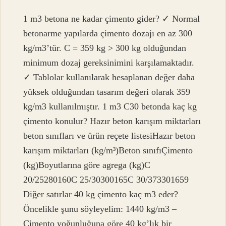
1 m3 betona ne kadar çimento gider? ✓ Normal
betonarme yapılarda çimento dozajı en az 300
kg/m3’tür. C = 359 kg > 300 kg olduğundan
minimum dozaj gereksinimini karşılamaktadır.
✓ Tablolar kullanılarak hesaplanan değer daha
yüksek olduğundan tasarım değeri olarak 359
kg/m3 kullanılmıştır. 1 m3 C30 betonda kaç kg
çimento konulur? Hazır beton karışım miktarları
beton sınıfları ve ürün reçete listesiHazır beton
karışım miktarları (kg/m³)Beton sınıfıÇimento
(kg)Boyutlarına göre agrega (kg)C
20/25280160C 25/30300165C 30/373301659
Diğer satırlar 40 kg çimento kaç m3 eder?
Öncelikle şunu söyleyelim: 1440 kg/m3 –
Çimento yoğunluğuna göre 40 kg’lık bir