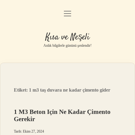
menüyü
Anasayfa
aç
Gizlilik Politikası
Kısa ve Neşeli
Yasal Uyarı
Anlık bilgilerle gününü şenlendir!
Hakkımızda
Etiket:
1 m3 taş duvara ne kadar çimento gider
1 M3 Beton Için Ne Kadar Çimento
Gerekir
Tarih: Ekim 27, 2024