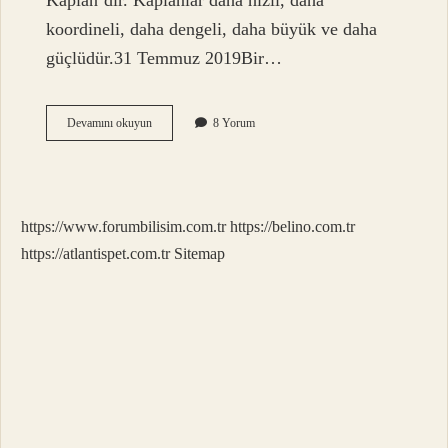
Kaplan’dır. Kaplanlar daha hızlı, daha
koordineli, daha dengeli, daha büyük ve daha
güçlüdür.31 Temmuz 2019Bir…
Aslan
Devamını okuyun
8 Yorum
Mı
Yener
Kaplan
Mı
https://www.forumbilisim.com.tr
https://belino.com.tr
https://atlantispet.com.tr
Sitemap