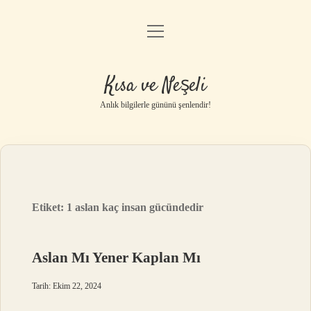
menüyü
Anasayfa
aç
Gizlilik Politikası
Kısa ve Neşeli
Yasal Uyarı
Anlık bilgilerle gününü şenlendir!
Hakkımızda
Etiket:
1 aslan kaç insan gücündedir
Aslan Mı Yener Kaplan Mı
Tarih: Ekim 22, 2024