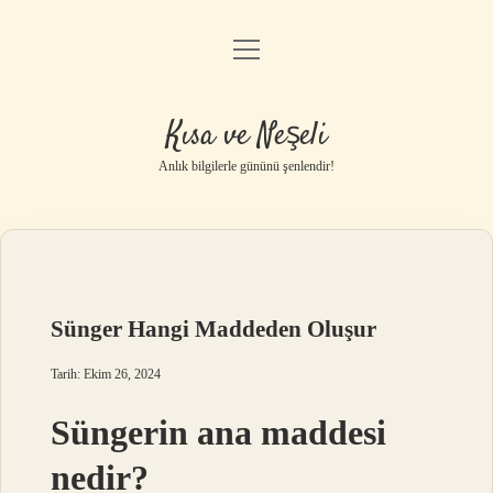
menüyü
Anasayfa
aç
Gizlilik Politikası
Kısa ve Neşeli
Yasal Uyarı
Anlık bilgilerle gününü şenlendir!
Hakkımızda
Sünger Hangi Maddeden Oluşur
Tarih: Ekim 26, 2024
Süngerin ana maddesi
nedir?